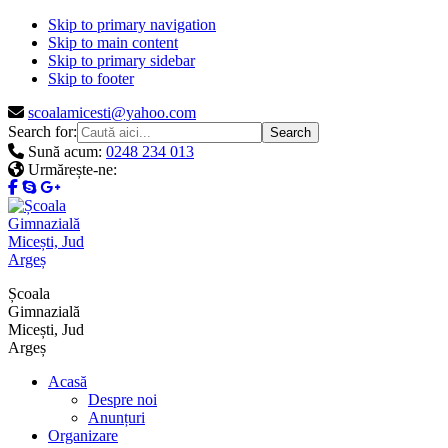
Skip to primary navigation
Skip to main content
Skip to primary sidebar
Skip to footer
scoalamicesti@yahoo.com
Search for:
Sună acum:
0248 234 013
Urmărește-ne:
Școala
Gimnazială
Micești, Jud
Argeș
Acasă
Despre noi
Anunțuri
Organizare