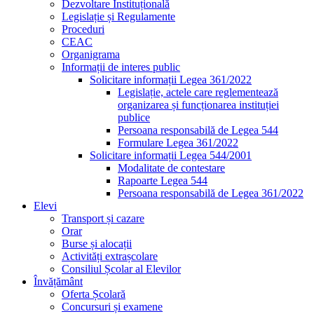
Dezvoltare Instituțională
Legislație și Regulamente
Proceduri
CEAC
Organigrama
Informații de interes public
Solicitare informații Legea 361/2022
Legislație, actele care reglementează
organizarea și funcționarea instituției
publice
Persoana responsabilă de Legea 544
Formulare Legea 361/2022
Solicitare informații Legea 544/2001
Modalitate de contestare
Rapoarte Legea 544
Persoana responsabilă de Legea 361/2022
Elevi
Transport și cazare
Orar
Burse și alocații
Activități extrașcolare
Consiliul Școlar al Elevilor
Învățământ
Oferta Școlară
Concursuri și examene