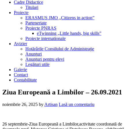
Cadre Didactice
Titulari
Proiecte
ERASMUS JMO „Citizens in action”
Parteneriate
Proiecte PNRAS
eTwinning „Little hands, big skills”
Proiecte internationale
Avizier
Hotărârile Consilului de Administrație
Anunțuri
Anunțuri pentru elevi
Legături utile
Galerie
Contact
Contabilitate
Ziua Europeană a Limbilor – 26.09.2021
noiembrie 26, 2025
by
Artisan
Lasă un comentariu
26 septembrie-Ziua Europeană a Limbilor,activitate coordonată de