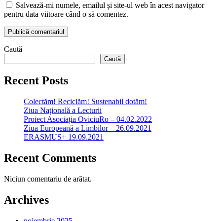
Salvează-mi numele, emailul și site-ul web în acest navigator
pentru data viitoare când o să comentez.
Bara
Caută
Caută
principală
Recent Posts
Colectăm! Reciclăm! Sustenabil dotăm!
Ziua Națională a Lecturii
Proiect Asociația OviciuRo – 04.02.2022
Ziua Europeană a Limbilor – 26.09.2021
ERASMUS+ 19.09.2021
Recent Comments
Niciun comentariu de arătat.
Archives
noiembrie 2025