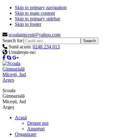
Skip to primary navigation
Skip to main content
Skip to primary sidebar
Skip to footer
scoalamicesti@yahoo.com
Search for:
Sună acum:
0248 234 013
Urmărește-ne:
Școala
Gimnazială
Micești, Jud
Argeș
Acasă
Despre noi
Anunțuri
Organizare