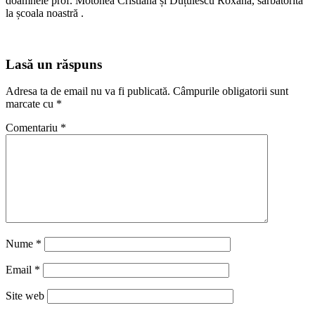
doamnele prof. Motonea Cristiana și Duțulescu Roxana, sărbătorită
la școala noastră .
Reader
Lasă un răspuns
Interactions
Adresa ta de email nu va fi publicată.
Câmpurile obligatorii sunt
marcate cu
*
Comentariu
*
Nume
*
Email
*
Site web