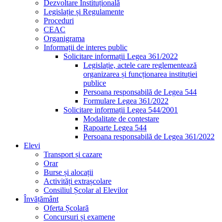
Dezvoltare Instituțională
Legislație și Regulamente
Proceduri
CEAC
Organigrama
Informații de interes public
Solicitare informații Legea 361/2022
Legislație, actele care reglementează
organizarea și funcționarea instituției
publice
Persoana responsabilă de Legea 544
Formulare Legea 361/2022
Solicitare informații Legea 544/2001
Modalitate de contestare
Rapoarte Legea 544
Persoana responsabilă de Legea 361/2022
Elevi
Transport și cazare
Orar
Burse și alocații
Activități extrașcolare
Consiliul Școlar al Elevilor
Învățământ
Oferta Școlară
Concursuri și examene